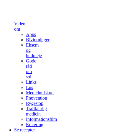
Viden
om
Apps
Bivirkninger
Eksem
og
hudpleje
Gode
råd
om
sol
Links
Lus
Medicintilskud
Prævention
Rygestop
Trafikfarlig
medicin
Informationsfilm
Ernæring
Se recepter