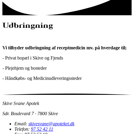
Udbringning
Vi tilbyder udbringning af receptmedicin mv. på hverdage til;
- Privat bopæl i Skive og Fjends
- Plejehjem og bosteder
- Håndkøbs- og Medicinudleveringssteder
Skive Svane Apotek
Sdr. Boulevard 7 · 7800 Skive
Email:
skivesvane@apoteket.dk
Telefon:
97 52 42 11