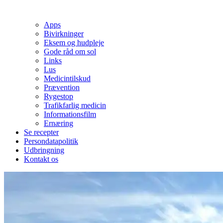
Apps
Bivirkninger
Eksem og hudpleje
Gode råd om sol
Links
Lus
Medicintilskud
Prævention
Rygestop
Trafikfarlig medicin
Informationsfilm
Ernæring
Se recepter
Persondatapolitik
Udbringning
Kontakt os