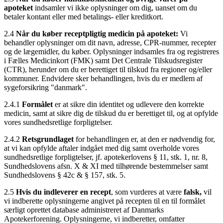
apoteket
indsamler vi ikke oplysninger om dig, uanset om du
betaler kontant eller med betalings- eller kreditkort.
2.4
Når du køber receptpligtig medicin på apoteket:
Vi
behandler oplysninger om dit navn, adresse, CPR-nummer, recepter
og de lægemidler, du køber. Oplysninger indsamles fra og registreres
i Fælles Medicinkort (FMK) samt Det Centrale Tilskudsregister
(CTR), herunder om du er berettiget til tilskud fra regioner og/eller
kommuner. Endvidere sker behandlingen, hvis du er medlem af
sygeforsikring "danmark".
2.4.1
Formålet
er at sikre din identitet og udlevere den korrekte
medicin, samt at sikre dig de tilskud du er berettiget til, og at opfylde
vores sundhedsretlige forpligtelser.
2.4.2
Retsgrundlaget
for behandlingen er, at den er nødvendig for,
at vi kan opfylde aftaler indgået med dig samt overholde vores
sundhedsretlige forpligtelser, jf. apotekerlovens § 11, stk. 1, nr. 8,
Sundhedslovens afsn. X & XI med tilhørende bestemmelser samt
Sundhedslovens § 42c & § 157, stk. 5.
2.5
Hvis du indleverer en recept
, som vurderes at være
falsk,
vil
vi indberette oplysningerne angivet på recepten til en til formålet
særligt oprettet database administreret af Danmarks
Apotekerforening. Oplysningerne, vi indberetter, omfatter