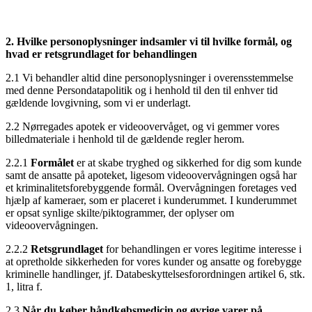
2. Hvilke personoplysninger indsamler vi til hvilke formål, og
hvad er retsgrundlaget for behandlingen
2.1 Vi behandler altid dine personoplysninger i overensstemmelse
med denne Persondatapolitik og i henhold til den til enhver tid
gældende lovgivning, som vi er underlagt.
2.2 Nørregades apotek er videoovervåget, og vi gemmer vores
billedmateriale i henhold til de gældende regler herom.
2.2.1
Formålet
er at skabe tryghed og sikkerhed for dig som kunde
samt de ansatte på apoteket, ligesom videoovervågningen også har
et kriminalitetsforebyggende formål. Overvågningen foretages ved
hjælp af kameraer, som er placeret i kunderummet. I kunderummet
er opsat synlige skilte/piktogrammer, der oplyser om
videoovervågningen.
2.2.2
Retsgrundlaget
for behandlingen er vores legitime interesse i
at opretholde sikkerheden for vores kunder og ansatte og forebygge
kriminelle handlinger, jf. Databeskyttelsesforordningen artikel 6, stk.
1, litra f.
2.3
Når du køber håndkøbsmedicin og øvrige varer på