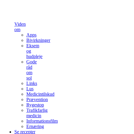
Viden
om
Apps
Bivirkninger
Eksem
og
hudpleje
Gode
råd
om
sol
Links
Lus
Medicintilskud
Prævention
Rygestop
Trafikfarlig
medicin
Informationsfilm
Ernæring
Se recepter