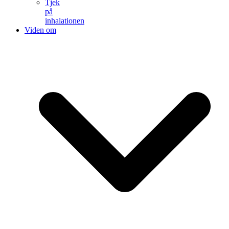
Tjek
på
inhalationen
Viden om