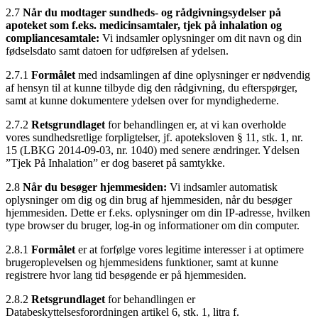
2.7
Når du modtager sundheds- og rådgivningsydelser på
apoteket som f.eks. medicinsamtaler, tjek på inhalation og
compliancesamtale:
Vi indsamler oplysninger om dit navn og din
fødselsdato samt datoen for udførelsen af ydelsen.
2.7.1
Formålet
med indsamlingen af dine oplysninger er nødvendig
af hensyn til at kunne tilbyde dig den rådgivning, du efterspørger,
samt at kunne dokumentere ydelsen over for myndighederne.
2.7.2
Retsgrundlaget
for behandlingen er, at vi kan overholde
vores sundhedsretlige forpligtelser, jf. apoteksloven § 11, stk. 1, nr.
15 (LBKG 2014-09-03, nr. 1040) med senere ændringer. Ydelsen
”Tjek På Inhalation” er dog baseret på samtykke.
2.8
Når du besøger hjemmesiden:
Vi indsamler automatisk
oplysninger om dig og din brug af hjemmesiden, når du besøger
hjemmesiden. Dette er f.eks. oplysninger om din IP-adresse, hvilken
type browser du bruger, log-in og informationer om din computer.
2.8.1
Formålet
er at forfølge vores legitime interesser i at optimere
brugeroplevelsen og hjemmesidens funktioner, samt at kunne
registrere hvor lang tid besøgende er på hjemmesiden.
2.8.2
Retsgrundlaget
for behandlingen er
Databeskyttelsesforordningen artikel 6, stk. 1, litra f.