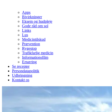
Apps
Bivirkninger
Eksem og hudpleje
Gode råd om sol
Links
Lus
Medicintilskud
Prævention
Rygestop
Trafikfarlig medicin
Informationsfilm
Ernæring
Se recepter
Persondatapolitik
Udbringning
Kontakt os