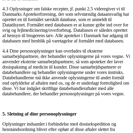
4.3 Oplysninger om falske recepter, jf. punkt 2.5 videregiver vi til
Danmarks Apotekerforening, der som selvstændig dataansvarlig har
oprettet en til formålet særskilt database, som er anmeldt til
Datatilsynet. Formålet med databasen er at kunne gribe ind over for
svig og fejlmedicinering/overforbrug. Databasen er således oprettet
af hensyn til brugerens tarv. Alle apoteker i Danmark har adgang til
databasen med henblik på varetagelse af formålet med databasen.
4.4 Dine personoplysninger kan overlades til eksterne
samarbejdspartnere, der behandler oplysningerne på vores vegne. Vi
anvender eksterne samarbejdspartnere, så som apoteker der laver
dosispakning af medicin til kunder. Disse samarbejdspartnere er
databehandlere og behandler oplysningerne under vores instruks.
Databehandlerne må ikke anvende oplysningerne til andet formål
end opfyldelse af aftalen med os, og de er underlagt fortrolighed om
disse. Vi har indgået skriftlige databehandleraftaler med alle
databehandlere, der behandler personoplysninger på vores vegne.
5. Sletning af dine personoplysninger
Oplysninger indsamlet i forbindelse med dosisekspedition og
henstandsordning bliver efter ophør af disse aftaler slettet fra