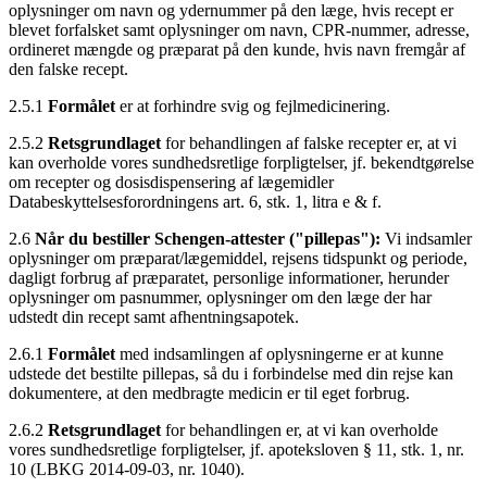
oplysninger om navn og ydernummer på den læge, hvis recept er
blevet forfalsket samt oplysninger om navn, CPR-nummer, adresse,
ordineret mængde og præparat på den kunde, hvis navn fremgår af
den falske recept.
2.5.1
Formålet
er at forhindre svig og fejlmedicinering.
2.5.2
Retsgrundlaget
for behandlingen af falske recepter er, at vi
kan overholde vores sundhedsretlige forpligtelser, jf. bekendtgørelse
om recepter og dosisdispensering af lægemidler
Databeskyttelsesforordningens art. 6, stk. 1, litra e & f.
2.6
Når du bestiller Schengen-attester ("pillepas"):
Vi indsamler
oplysninger om præparat/lægemiddel, rejsens tidspunkt og periode,
dagligt forbrug af præparatet, personlige informationer, herunder
oplysninger om pasnummer, oplysninger om den læge der har
udstedt din recept samt afhentningsapotek.
2.6.1
Formålet
med indsamlingen af oplysningerne er at kunne
udstede det bestilte pillepas, så du i forbindelse med din rejse kan
dokumentere, at den medbragte medicin er til eget forbrug.
2.6.2
Retsgrundlaget
for behandlingen er, at vi kan overholde
vores sundhedsretlige forpligtelser, jf. apoteksloven § 11, stk. 1, nr.
10 (LBKG 2014-09-03, nr. 1040).