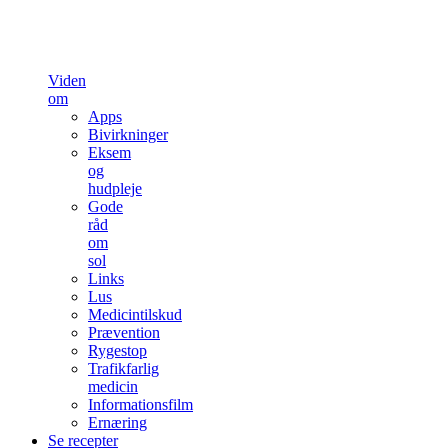
Viden
om
Apps
Bivirkninger
Eksem
og
hudpleje
Gode
råd
om
sol
Links
Lus
Medicintilskud
Prævention
Rygestop
Trafikfarlig
medicin
Informationsfilm
Ernæring
Se recepter