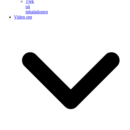
Tjek
på
inhalationen
Viden om