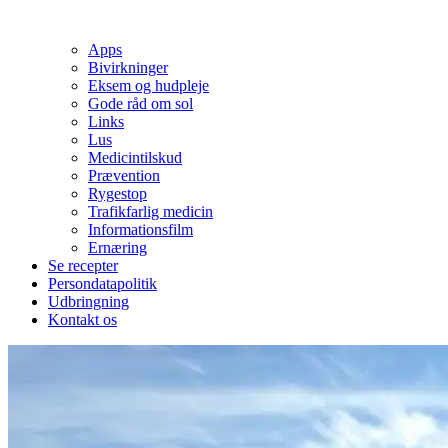
Apps
Bivirkninger
Eksem og hudpleje
Gode råd om sol
Links
Lus
Medicintilskud
Prævention
Rygestop
Trafikfarlig medicin
Informationsfilm
Ernæring
Se recepter
Persondatapolitik
Udbringning
Kontakt os