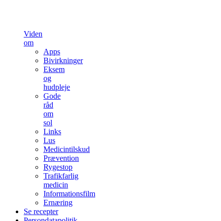
Viden
om
Apps
Bivirkninger
Eksem
og
hudpleje
Gode
råd
om
sol
Links
Lus
Medicintilskud
Prævention
Rygestop
Trafikfarlig
medicin
Informationsfilm
Ernæring
Se recepter
Persondatapolitik