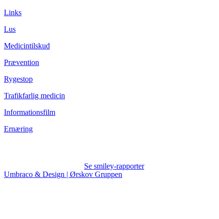
Links
Lus
Medicintilskud
Prævention
Rygestop
Trafikfarlig medicin
Informationsfilm
Ernæring
Se smiley-rapporter
Umbraco & Design | Ørskov Gruppen