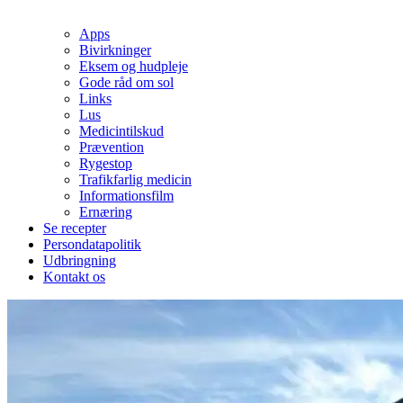
Apps
Bivirkninger
Eksem og hudpleje
Gode råd om sol
Links
Lus
Medicintilskud
Prævention
Rygestop
Trafikfarlig medicin
Informationsfilm
Ernæring
Se recepter
Persondatapolitik
Udbringning
Kontakt os