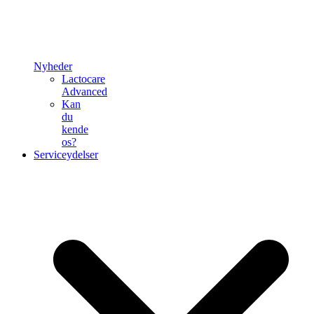
Nyheder
Lactocare
Advanced
Kan
du
kende
os?
Serviceydelser