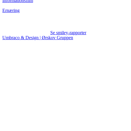
Informationsfilm
Ernæring
Se smiley-rapporter
Umbraco & Design | Ørskov Gruppen