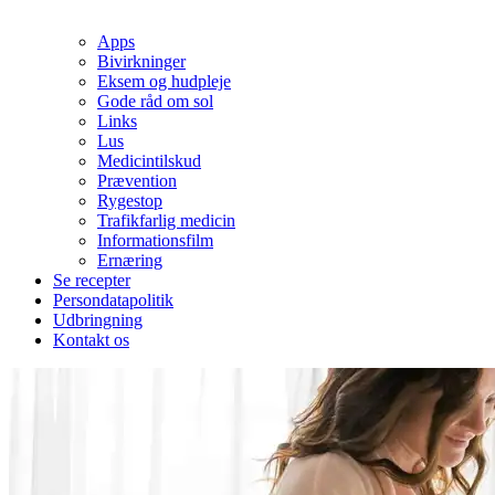
Apps
Bivirkninger
Eksem og hudpleje
Gode råd om sol
Links
Lus
Medicintilskud
Prævention
Rygestop
Trafikfarlig medicin
Informationsfilm
Ernæring
Se recepter
Persondatapolitik
Udbringning
Kontakt os