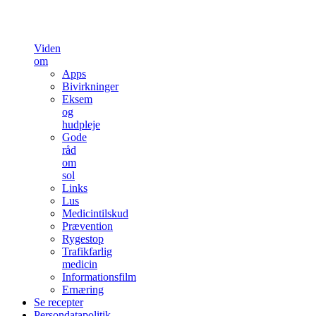
Viden
om
Apps
Bivirkninger
Eksem
og
hudpleje
Gode
råd
om
sol
Links
Lus
Medicintilskud
Prævention
Rygestop
Trafikfarlig
medicin
Informationsfilm
Ernæring
Se recepter
Persondatapolitik