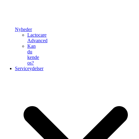
Nyheder
Lactocare
Advanced
Kan
du
kende
os?
Serviceydelser